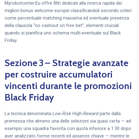
Myrobotcenter.Eu offre filtri dedicati alla ricerca rapida dei
migliori bonus welcome europei classificandoli secondo criteri
come percentuale matching massima ed eventuale presenza
della clausola “no cashout on free bet”, elementi cruciali
quando si pianifica uno schema multi‑eventuale sul Black
Friday.
Sezione 3 – Strategie avanzate
per costruire accumulatori
vincenti durante le promozioni
Black Friday
La tecnica denominata
Low‑Risk High‑Reward
parte dalla
premessa che almeno una delle selezioni sia quasi certa — ad
esempio una squadra favorita con quota inferiore a 1·30 dopo
aver analizzato forme recenti ed assenze chiave — mentre le