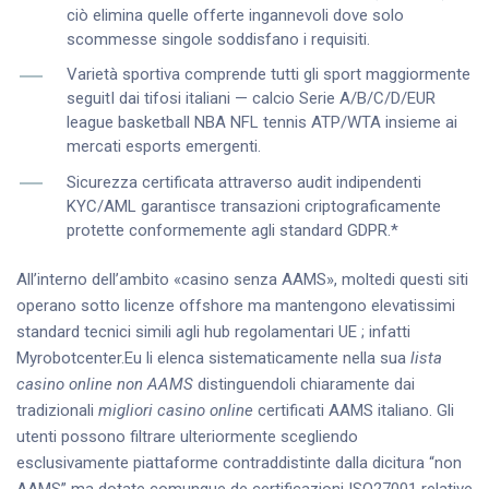
ciò elimina quelle offerte ingannevoli dove solo
scommesse singole soddisfano i requisiti.
Varietà sportiva comprende tutti gli sport maggiormente
seguitI dai tifosi italiani — calcio Serie A/B/C/D/EUR
league basketball NBA NFL tennis ATP/WTA insieme ai
mercati esports emergenti.
Sicurezza certificata attraverso audit indipendenti
KYC/AML garantisce transazioni criptograficamente
protette conformemente agli standard GDPR.*
All’interno dell’ambito «casino senza AAMS», moltedi questi siti
operano sotto licenze offshore ma mantengono elevatissimi
standard tecnici simili agli hub regolamentari UE ; infatti
Myrobotcenter.Eu li elenca sistematicamente nella sua
lista
casino online non AAMS
distinguendoli chiaramente dai
tradizionali
migliori casino online
certificati AAMS italiano.​ Gli
utenti possono filtrare ulteriormente scegliendo
esclusivamente piattaforme contraddistinte dalla dicitura “non