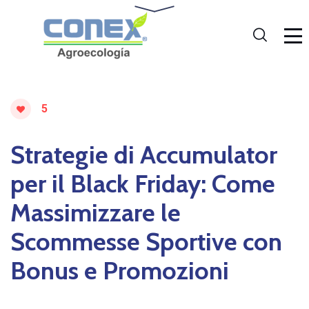
5
Strategie di Accumulator
per il Black Friday: Come
Massimizzare le
Scommesse Sportive con
Bonus e Promozioni