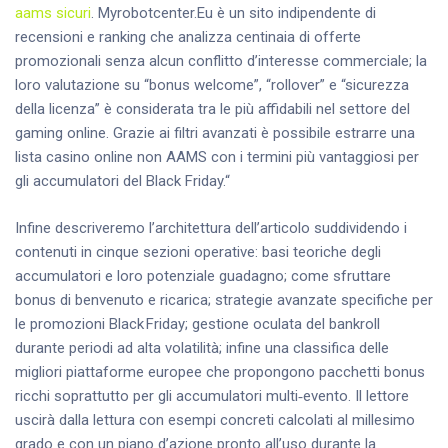
aams sicuri
. Myrobotcenter.Eu è un sito indipendente di
recensioni e ranking che analizza centinaia di offerte
promozionali senza alcun conflitto d’interesse commerciale; la
loro valutazione su “bonus welcome”, “rollover” e “sicurezza
della licenza” è considerata tra le più affidabili nel settore del
gaming online. Grazie ai filtri avanzati è possibile estrarre una
lista casino online non AAMS con i termini più vantaggiosi per
gli accumulatori del Black Friday.“
Infine descriveremo l’architettura dell’articolo suddividendo i
contenuti in cinque sezioni operative: basi teoriche degli
accumulatori e loro potenziale guadagno; come sfruttare
bonus di benvenuto e ricarica; strategie avanzate specifiche per
le promozioni Black Friday; gestione oculata del bankroll
durante periodi ad alta volatilità; infine una classifica delle
migliori piattaforme europee che propongono pacchetti bonus
ricchi soprattutto per gli accumulatori multi‑evento. Il lettore
uscirà dalla lettura con esempi concreti calcolati al millesimo
grado e con un piano d’azione pronto all’uso durante la