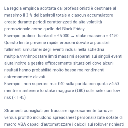
La regola empirica adottata dai professionisti è destinare al
massimo il 3 % del bankroll totale a ciascun accumulatore
creato durante periodi caratterizzati da alta volatilità
promozionale come quello del Black Friday.
Esempio pratico : bankroll = €5 000 → stake massima = €150 .
Questo limite previene rapide erosioni dovute ai possibili
fallimenti simultanei degli eventi inclusi nella schedina
multipla.\n\nImpostare limiti massimi separati sui singoli eventi
aiuta inoltre a gestire efficacemente situazioni dove alcuni
risultati hanno probabilità molto bassa ma rendimenti
estremamente elevati.
Esempio : non superare mai €40 sulla partita con quota >4·50
mentre mantenere lo stake maggiore (€80) sulle selezioni low
risk (< 1·45).
Strumenti consigliati per tracciare rigorosamente turnover
versus profitto includono spreadsheet personalizzate dotate di
macro VBA capaci d’automatizzare i calcoli sui rollover richiesti