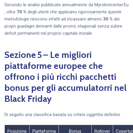
Secondo le analisi pubblicate annualmente da Myrobotcenter.Eu
, oltre
70 %
degli utenti che applicano rigorosamente queste
metodologie riescono infatti ad incassare almeno
30 %
dei
propri guadagni derivanti dalle promo stagionali senza subire
deficit permanenti nel proprio capitale iniziale.
Sezione 5 – Le migliori
piattaforme europee che
offrono i più ricchi pacchetti
bonus per gli accumulatorri nel
Black Friday
Di seguito una classifica basata su criterii oggettivi definitivi :
Posizione
Piattaforma
Bonus
Rollover
Copertu