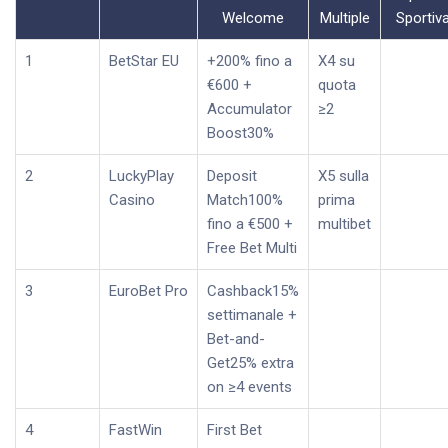
Welcome
Multiple
Sportiv
1
BetStar EU
+200% fino a
X4 su
€600 +
quota
Accumulator
≥2
Boost30%
2
LuckyPlay
Deposit
X5 sulla
Casino
Match100%
prima
fino a €500 +
multibet
Free Bet Multi
3
EuroBet Pro
Cashback15%
settimanale +
Bet-and-
Get25% extra
on ≥4 events
4
FastWin
First Bet