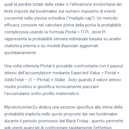
quali la perdita totale della stake o l’attivazione involontaria dei
limiti imposti dal bookmaker sul numero massimo di eventi
consentiti nella stessa schedina (“multiple cap”). Un metodo
efficace consiste nel calcolare prima della posta la probabilità
complessiva usando la formula Ptotal = Π Pi , dove Pi
rappresenta la probabilità stimata individuale basata su analisi
statistica interna o su modelli Bayesian aggiornati
quotidianamente.
Una volta ottenuta Ptotal è possibile confrontarla con il payout
atteso dell’accumulatore mediante Expected Value = Ptotal ×
OddsTotal – (1 – Ptotal) × Stake . Solo quando il valore atteso
risulta positivo si giustifica tecnicamente piazzare
l’accumulator sotto profilo matematico.
Myrobotcenter.Eu dedica una sezione specifica alla stima della
probabilità implicita nelle quote proposte dai vari bookmaker
durante il periodo promosso dal Black Friday ; questo permette
agli utenti avanzati di confrontare rapidamente l’effettivo