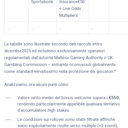
Sportsbook
Insurance€50
+ Live Odds
Multipliers
…
…
…
…
Le tabelle sono illustrate secondo dati raccolti entro
dicembre2025 ed includono esclusivamente operatori
regolamentati dall’autorità Maltese Gaming Authority o UK
Gambling Commission – entrambi riconosciuti globalmente
come standard elevatissimo nella protezione dei giocatori.*
Analizziamo ora alcuni punti critici :
Valore netto medio del bonus welcome supera i
€550
,
rendendo particolarmente appetibile qualsiasi tentativo
d’accumulatore high stakes.
Le condizioni sui rollover sono state filtrate affinché
siano esplicitamente rivolte verso multiple (>2 eventi);