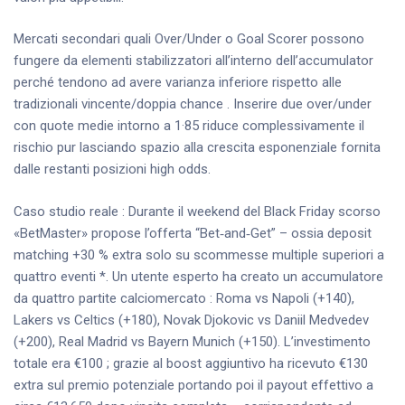
Mercati secondari quali Over/Under o Goal Scorer possono
fungere da elementi stabilizzatori all’interno dell’accumulator
perché tendono ad avere varianza inferiore rispetto alle
tradizionali vincente/doppia chance . Inserire due over/under
con quote medie intorno a 1·85 riduce complessivamente il
rischio pur lasciando spazio alla crescita esponenziale fornita
dalle restanti posizioni high odds.
Caso studio reale : Durante il weekend del Black Friday scorso
«BetMaster» propose l’offerta “Bet‐and‐Get” – ossia deposit
matching +30 % extra solo su scommesse multiple superiori a
quattro eventi *. Un utente esperto ha creato un accumulatore
da quattro partite calciomercato : Roma vs Napoli (+140),
Lakers vs Celtics (+180), Novak Djokovic vs Daniil Medvedev
(+200), Real Madrid vs Bayern Munich (+150). L’investimento
totale era €100 ; grazie al boost aggiuntivo ha ricevuto €130
extra sul premio potenziale portando poi il payout effettivo a