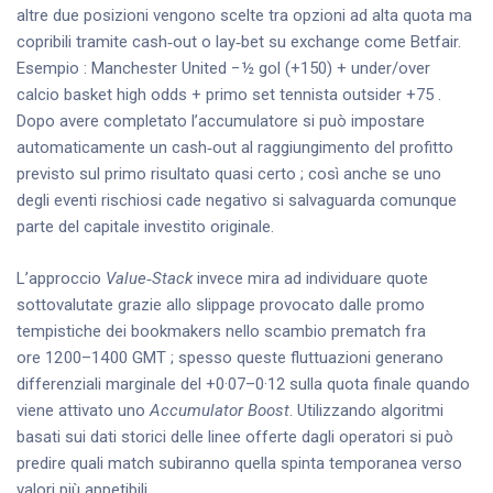
altre due posizioni vengono scelte tra opzioni ad alta quota ma
copribili tramite cash​‑out o lay​‑bet su exchange come Betfair.
Esempio : Manchester United − ½ gol (+150) + under/over
calcio basket high odds + primo set tennista outsider +75 .
Dopo avere completato l’accumulatore si può impostare
automaticamente un cash​‑out al raggiungimento del profitto
previsto sul primo risultato quasi certo ; così anche se uno
degli eventi rischiosi cade negativo si salvaguarda comunque
parte del capitale investito originale.
L’approccio
Value‑Stack
invece mira ad individuare quote
sottovalutate grazie allo slippage provocato dalle promo
tempistiche dei bookmakers nello scambio pre­match fra
ore 12 00–14 00 GMT ; spesso queste fluttuazioni generano
differenziali marginale del +0·07–0·12 sulla quota finale quando
viene attivato uno
Accumulator Boost
. Utilizzando algoritmi
basati sui dati storici delle linee offerte dagli operatori si può
predire quali match subiranno quella spinta temporanea verso
valori più appetibili.