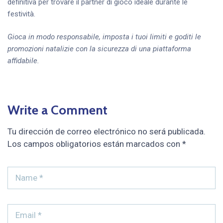
definitiva per trovare il partner di gioco ideale durante le
festività.
Gioca in modo responsabile, imposta i tuoi limiti e goditi le
promozioni natalizie con la sicurezza di una piattaforma
affidabile.
Write a Comment
Tu dirección de correo electrónico no será publicada.
Los campos obligatorios están marcados con
*