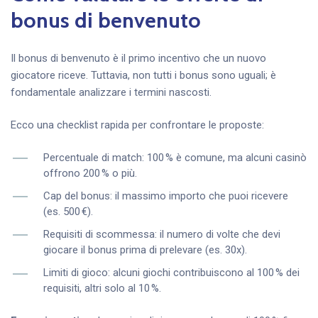
bonus di benvenuto
Il bonus di benvenuto è il primo incentivo che un nuovo
giocatore riceve. Tuttavia, non tutti i bonus sono uguali; è
fondamentale analizzare i termini nascosti.
Ecco una checklist rapida per confrontare le proposte:
Percentuale di match: 100 % è comune, ma alcuni casinò
offrono 200 % o più.
Cap del bonus: il massimo importo che puoi ricevere
(es. 500 €).
Requisiti di scommessa: il numero di volte che devi
giocare il bonus prima di prelevare (es. 30x).
Limiti di gioco: alcuni giochi contribuiscono al 100 % dei
requisiti, altri solo al 10 %.