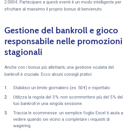
2.000 €. Partecipare a questi eventi è un modo intelligente per
sfruttare al massimo il proprio bonus di benvenuto.
Gestione del bankroll e gioco
responsabile nelle promozioni
stagionali
Anche con i bonus più allettanti, una gestione oculata del
bankroll è cruciale. Ecco alcuni consigli pratici:
Stabilisci un limite giornaliero (es. 50 €) e rispettalo.
Utilizza la regola del 5 %: non scommettere più del 5 % del
tuo bankroll in una singola sessione.
Traccia le scommesse: un semplice foglio Excel ti aiuta a
vedere quando sei vicino a completare i requisiti di
wagering.