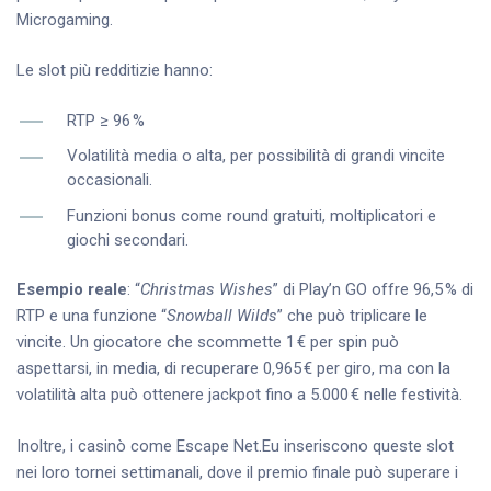
Microgaming.
Le slot più redditizie hanno:
RTP ≥ 96 %
Volatilità media o alta, per possibilità di grandi vincite
occasionali.
Funzioni bonus come round gratuiti, moltiplicatori e
giochi secondari.
Esempio reale
: “
Christmas Wishes
” di Play’n GO offre 96,5 % di
RTP e una funzione “
Snowball Wilds
” che può triplicare le
vincite. Un giocatore che scommette 1 € per spin può
aspettarsi, in media, di recuperare 0,965 € per giro, ma con la
volatilità alta può ottenere jackpot fino a 5.000 € nelle festività.
Inoltre, i casinò come Escape Net.Eu inseriscono queste slot
nei loro tornei settimanali, dove il premio finale può superare i