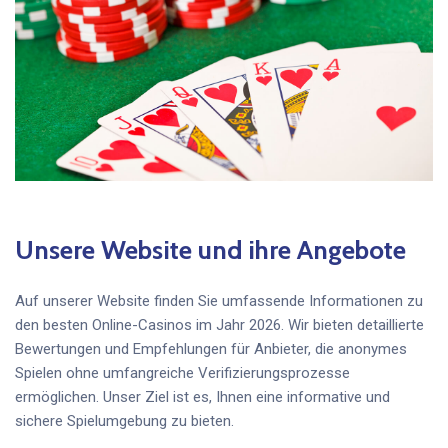
Unsere Website und ihre Angebote
Auf unserer Website finden Sie umfassende Informationen zu
den besten Online-Casinos im Jahr 2026. Wir bieten detaillierte
Bewertungen und Empfehlungen für Anbieter, die anonymes
Spielen ohne umfangreiche Verifizierungsprozesse
ermöglichen. Unser Ziel ist es, Ihnen eine informative und
sichere Spielumgebung zu bieten.