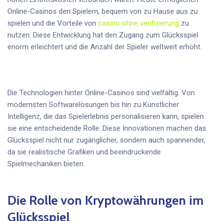
Online-Casinos den Spielern, bequem von zu Hause aus zu
spielen und die Vorteile von
casino ohne verifizierung
zu
nutzen. Diese Entwicklung hat den Zugang zum Glücksspiel
enorm erleichtert und die Anzahl der Spieler weltweit erhöht.
Die Technologien hinter Online-Casinos sind vielfältig. Von
modernsten Softwarelösungen bis hin zu Künstlicher
Intelligenz, die das Spielerlebnis personalisieren kann, spielen
sie eine entscheidende Rolle. Diese Innovationen machen das
Glücksspiel nicht nur zugänglicher, sondern auch spannender,
da sie realistische Grafiken und beeindruckende
Spielmechaniken bieten.
Die Rolle von Kryptowährungen im
Glücksspiel