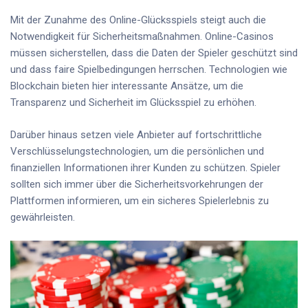
Mit der Zunahme des Online-Glücksspiels steigt auch die
Notwendigkeit für Sicherheitsmaßnahmen. Online-Casinos
müssen sicherstellen, dass die Daten der Spieler geschützt sind
und dass faire Spielbedingungen herrschen. Technologien wie
Blockchain bieten hier interessante Ansätze, um die
Transparenz und Sicherheit im Glücksspiel zu erhöhen.
Darüber hinaus setzen viele Anbieter auf fortschrittliche
Verschlüsselungstechnologien, um die persönlichen und
finanziellen Informationen ihrer Kunden zu schützen. Spieler
sollten sich immer über die Sicherheitsvorkehrungen der
Plattformen informieren, um ein sicheres Spielerlebnis zu
gewährleisten.