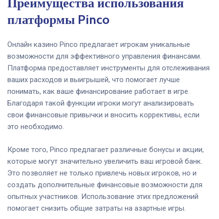
Преимущества использования
платформы Pinco
Онлайн казино Pinco предлагает игрокам уникальные
возможности для эффективного управления финансами.
Платформа предоставляет инструменты для отслеживания
ваших расходов и выигрышей, что помогает лучше
понимать, как ваше финансирование работает в игре.
Благодаря такой функции игроки могут анализировать
свои финансовые привычки и вносить коррективы, если
это необходимо.
Кроме того, Pinco предлагает различные бонусы и акции,
которые могут значительно увеличить ваш игровой банк.
Это позволяет не только привлечь новых игроков, но и
создать дополнительные финансовые возможности для
опытных участников. Использование этих предложений
помогает снизить общие затраты на азартные игры.