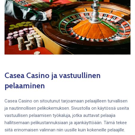
Casea Casino ja vastuullinen
pelaaminen
Casea Casino on sitoutunut tarjoamaan pelaajilleen turvallisen
ja nautinnollisen pelikokemuksen. Sivustolla on käytössä useita
vastuullisen pelaamisen työkaluja, jotka auttavat pelaajia
hallitsemaan pelikustannuksiaan ja ajankäyttöään. Tämä tekee
siitä erinomaisen valinnan niin uusille kuin kokeneille pelaajille.