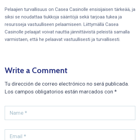
Pelaajien turvallisuus on Casea Casinolle ensisijaisen tärkeää, ja
siksi se noudattaa tiukkoja sääntöjä sekä tarjoaa tukea ja
resursseja vastuulliseen pelaamiseen. Liittymällä Casea
Casinolle pelaajat voivat nauttia jännittävistä peleistä samalla
varmistaen, että he pelaavat vastuullisesti ja turvallisesti.
Write a Comment
Tu dirección de correo electrónico no será publicada.
Los campos obligatorios están marcados con
*