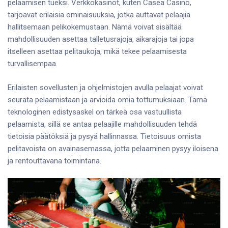
pelaamisen tueksi. Verkkokasinot, kuten Casea Casino,
tarjoavat erilaisia ominaisuuksia, jotka auttavat pelaajia
hallitsemaan pelikokemustaan. Nämä voivat sisältää
mahdollisuuden asettaa talletusrajoja, aikarajoja tai jopa
itselleen asettaa pelitaukoja, mikä tekee pelaamisesta
turvallisempaa.
Erilaisten sovellusten ja ohjelmistojen avulla pelaajat voivat
seurata pelaamistaan ja arvioida omia tottumuksiaan. Tämä
teknologinen edistysaskel on tärkeä osa vastuullista
pelaamista, sillä se antaa pelaajille mahdollisuuden tehdä
tietoisia päätöksiä ja pysyä hallinnassa. Tietoisuus omista
pelitavoista on avainasemassa, jotta pelaaminen pysyy iloisena
ja rentouttavana toimintana.