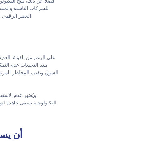
فضلًا عن ذلك، تتيح التكنول
للشركات الناشئة والمشا
العصر الرقمي في فتح أبواب جديدة أمام المستثمرين في العالم العربي لاستكشاف فرص مبتكرة وغير مسبوقة.
على الرغم من الفوائد العديد
هذه التحديات عدم التمك
السوق وتقييم المخاطر المرتب
ويُعتبر عدم الاستق
التكنولوجية تسعى جاهدة لت
كيف يمكن لموق