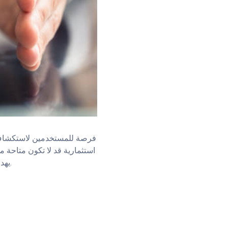
استثمارية قد لا تكون متاحة م
يهدف إلى التنويع، فإن الموقع يقدم موارد قيمة تسهل عليك اتخاذ أفضل الخيارات الاستثمارية البديلة.