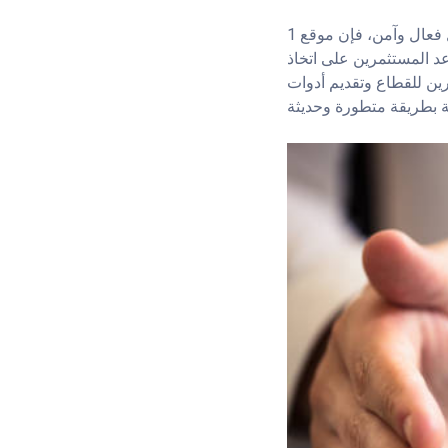
إذا كنت تسعى لاستكشاف الاستثمار البديل في العالم العربي بشكل فعال وآمن، فإن موقع 1xBet’s Maroc قد يكون منصة
عد المستثمرين على اتخاذ
رين للقطاع وتقديم أدوات