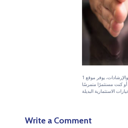
بالإضافة إلى توفيره للتوجيه اللازم والإرشادات، يوفر موقع 1xBet’s Maroc فرصة للمستخدمين لاستكشاف تطبيقات أو أدوات
أو كنت مستثمرًا متمرسًا
Write a Comment