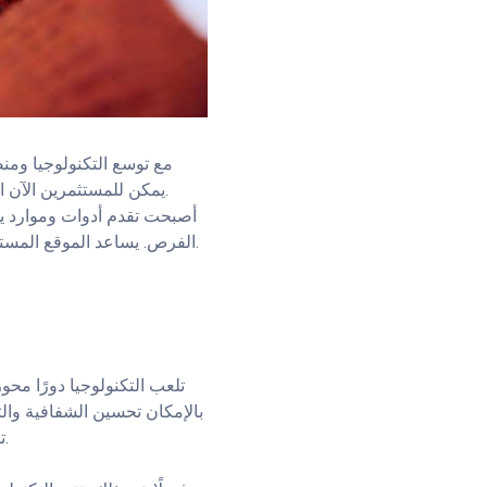
مع توسع التكنولوجيا ومن
يمكن للمستثمرين الآن الاستثمار في مشاريع مبتكرة مثل الطاقة المتجددة، الزراعة المستدامة، أو حتى العملات الرقمية.
الفرص. يساعد الموقع المستخدمين في الوصول إلى تطبيقات تلبي متطلباتهم الاستثمارية وتوفر معلومات حيوية حول السوق.
تلعب التكنولوجيا دورًا محو
بالإمكان تحسين الشفافية وال
تساعد المستثمرين على اتخاذ قرارات مستنيرة واستغلال الفرص المحتملة بأكبر قدر من الفاعلية.