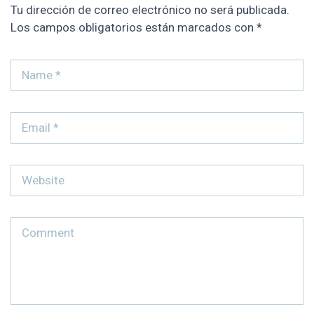
Tu dirección de correo electrónico no será publicada.
Los campos obligatorios están marcados con
*